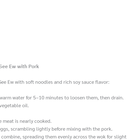
 See Ew with Pork
ee Ew with soft noodles and rich soy sauce flavor:
 warm water for 5–10 minutes to loosen them, then drain.
vegetable oil.
he meat is nearly cooked.
eggs, scrambling lightly before mixing with the pork.
o combine, spreading them evenly across the wok for slight