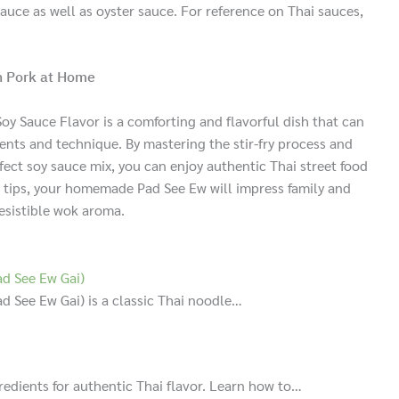
auce as well as oyster sauce. For reference on Thai sauces,
h Pork at Home
oy Sauce Flavor is a comforting and flavorful dish that can
ents and technique. By mastering the stir-fry process and
fect soy sauce mix, you can enjoy authentic Thai street food
d tips, your homemade Pad See Ew will impress family and
rresistible wok aroma.
ad See Ew Gai)
d See Ew Gai) is a classic Thai noodle…
redients for authentic Thai flavor. Learn how to…