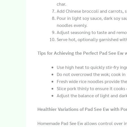
char.
Add Chinese broccoli and carrots, st
Pour in light soy sauce, dark soy sa
noodles evenly.
Adjust seasoning to taste and remo
Serve hot, optionally garnished with
Tips for Achieving the Perfect Pad See Ew 
Use high heat to quickly stir-fry i
Do not overcrowd the wok; cook in 
Fresh wide rice noodles provide the
Slice pork thinly to ensure it cooks
Adjust the balance of light and dark
Healthier Variations of Pad See Ew with Po
Homemade Pad See Ew allows control over ing