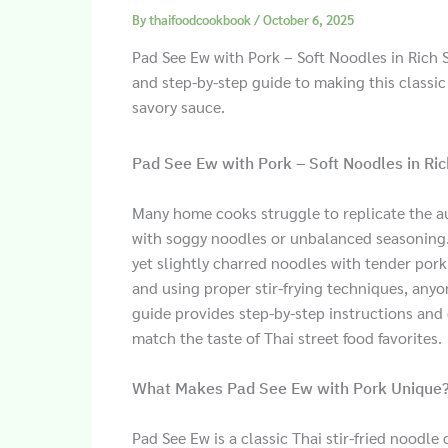
By
thaifoodcookbook
/
October 6, 2025
Pad See Ew with Pork – Soft Noodles in Rich S
and step-by-step guide to making this classic
savory sauce.
Pad See Ew with Pork – Soft Noodles in Ri
Many home cooks struggle to replicate the au
with soggy noodles or unbalanced seasoning. T
yet slightly charred noodles with tender pork 
and using proper stir-frying techniques, any
guide provides step-by-step instructions and
match the taste of Thai street food favorites.
What Makes Pad See Ew with Pork Unique
Pad See Ew is a classic Thai stir-fried noodle