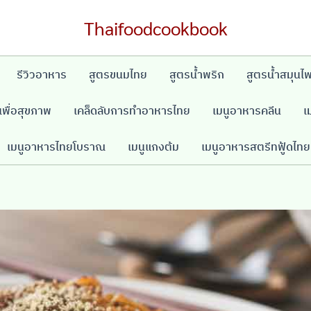
Thaifoodcookbook
รีวิวอาหาร
สูตรขนมไทย
สูตรน้ำพริก
สูตรน้ำสมุนไ
พื่อสุขภาพ
เคล็ดลับการทำอาหารไทย
เมนูอาหารคลีน
เ
เมนูอาหารไทยโบราณ
เมนูแกงต้ม
เมนูอาหารสตรีทฟู้ดไทย