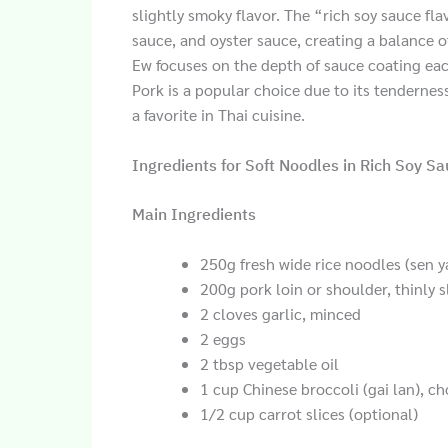
slightly smoky flavor. The “rich soy sauce fl
sauce, and oyster sauce, creating a balance of
Ew focuses on the depth of sauce coating eac
Pork is a popular choice due to its tenderness
a favorite in Thai cuisine.
Ingredients for Soft Noodles in Rich Soy Sa
Main Ingredients
250g fresh wide rice noodles (sen y
200g pork loin or shoulder, thinly s
2 cloves garlic, minced
2 eggs
2 tbsp vegetable oil
1 cup Chinese broccoli (gai lan), c
1/2 cup carrot slices (optional)