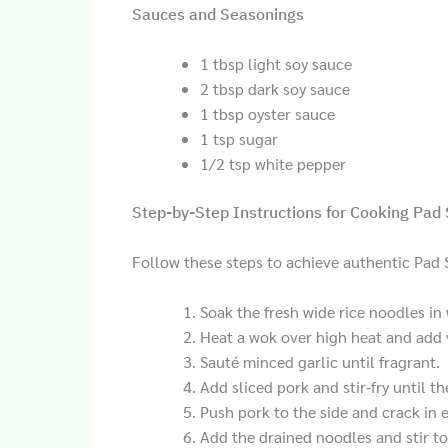
Sauces and Seasonings
1 tbsp light soy sauce
2 tbsp dark soy sauce
1 tbsp oyster sauce
1 tsp sugar
1/2 tsp white pepper
Step-by-Step Instructions for Cooking Pad
Follow these steps to achieve authentic Pad S
Soak the fresh wide rice noodles in
Heat a wok over high heat and add 
Sauté minced garlic until fragrant.
Add sliced pork and stir-fry until t
Push pork to the side and crack in 
Add the drained noodles and stir t