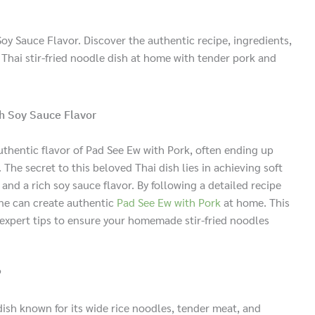
oy Sauce Flavor. Discover the authentic recipe, ingredients,
 Thai stir-fried noodle dish at home with tender pork and
ch Soy Sauce Flavor
thentic flavor of Pad See Ew with Pork, often ending up
he secret to this beloved Thai dish lies in achieving soft
and a rich soy sauce flavor. By following a detailed recipe
one can create authentic
Pad See Ew with Pork
at home. This
 expert tips to ensure your homemade stir-fried noodles
?
 dish known for its wide rice noodles, tender meat, and