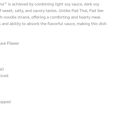
avor” is achieved by combining light soy sauce, dark soy
 sweet, salty, and savory tastes. Unlike Pad Thai, Pad See
h noodle strand, offering a comforting and hearty meal.
 and ability to absorb the flavorful sauce, making this dish
uce Flavor
ai)
liced
hopped