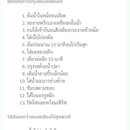
ขั้นตอนการปรุงแกงเหลืองไก่
ต้มน้ำในหม้อจนเดือด
ละลายพริกแกงเหลืองลงในน้ำ
คนให้เข้ากันจนสีเหลืองกระจายทั่วหม้อ
ใส่เนื้อไก่ลงต้ม
ต้มประมาณ 10 นาทีจนไก่เริ่มสุก
ใส่มะละกอดิบ
เคี่ยวต่ออีก 15 นาที
ปรุงรสด้วยน้ำปลา
เติมน้ำตาลปี๊บเล็กน้อย
ใส่น้ำมะนาวช่วงท้าย
ชิมรสตามชอบ
ใส่ใบมะกรูดฉีก
ปิดไฟและพร้อมเสิร์ฟ
วิธีสังเกตว่าแกงเหลืองไก่สุกพอดี