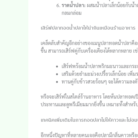
ราดน้ำปลา:
ผสมน้ำปลาเล็กน้อยกับน้
กลมกล่อม
เสิร์ฟปลาทอดน้ำปลาให้น่ากินเหมือนร้านอาหาร
เคล็ดลับสำคัญอีกอย่างของเมนูปลาทอดน้ำปลาคือกา
ขึ้น สามารถเสิร์ฟคู่กับเครื่องเคียงได้หลากหลาย เช
เสิร์ฟพร้อมน้ำปลาพริกมะนาวและกระเ
เสริมด้วยยำมะม่วงเปรี้ยวเล็กน้อย เพิ่มร
ทานคู่กับข้าวสวยร้อนๆ จะได้ความลงตัว
หรือจะเสิร์ฟในสไตล์ร้านอาหาร โดยหั่นปลาทอดเป็
ประทานและดูพรีเมียมมากยิ่งขึ้น เหมาะทั้งสำหรับ
เทคนิคเพิ่มเติมในการทอดปลาไม่ให้คาวและไม่อม
อีกหนึ่งปัญหาที่หลายคนเจอคือปลามีกลิ่นคาวหรืออ