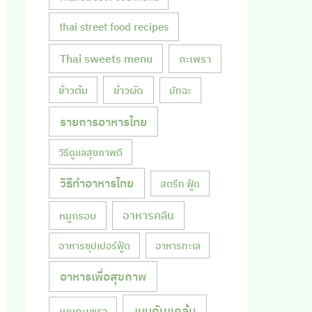
thai street food recipes
Thai sweets menu
กะเพรา
ข้าวผัด
ข้าวต้ม
มัทฉะ
รายการอาหารไทย
วิธีดูแลสุขภาพดี
วิธีทำอาหารไทย
สตรีท ฟู้ด
หมูกรอบ
อาหารคลีน
อาหารซุปเปอร์ฟู้ด
อาหารทะเล
อาหารเพื่อสุขภาพ
เมนูกับแกล้ม
เมนูกะเพรา