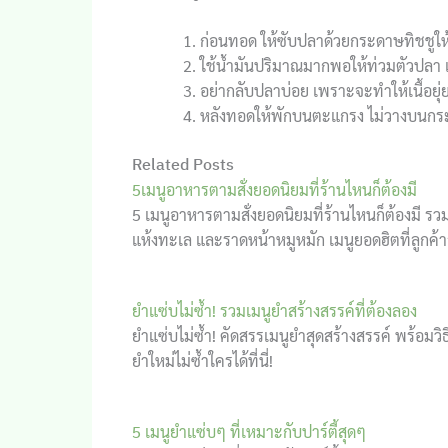
ก่อนทอด ให้ซับปลาด้วยกระดาษทิชชูให
ใช้น้ำมันปริมาณมากพอให้ท่วมตัวปลา 
อย่ากลับปลาบ่อย เพราะจะทำให้เนื้อยุ
หลังทอดให้พักบนตะแกรง ไม่วางบนกร
Related Posts
5เมนูอาหารตามสั่งยอดนิยมที่ร้านไหนก็ต้องมี
5 เมนูอาหารตามสั่งยอดนิยมที่ร้านไหนก็ต้องมี รวมสู
แห้งทะเล และราดหน้าหมูหมัก เมนูยอดฮิตที่ลูกค้าสั
ยำแซ่บไม่ซ้ำ! รวมเมนูยำสร้างสรรค์ที่ต้องลอง
ยำแซ่บไม่ซ้ำ! คัดสรรเมนูยำสุดสร้างสรรค์ พร้อมว
ยำใหม่ไม่ซ้ำใครได้ที่นี่!
5 เมนูยำแซ่บๆ ที่เหมาะกับปาร์ตี้สุดๆ