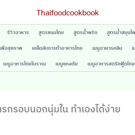
Thaifoodcookbook
รีวิวอาหาร
สูตรขนมไทย
สูตรน้ำพริก
สูตรน้ำสมุนไ
พื่อสุขภาพ
เคล็ดลับการทำอาหารไทย
เมนูอาหารคลีน
เ
เมนูอาหารไทยโบราณ
เมนูแกงต้ม
เมนูอาหารสตรีทฟู้ดไทย
ตรกรอบนอกนุ่มใน ทำเองได้ง่าย