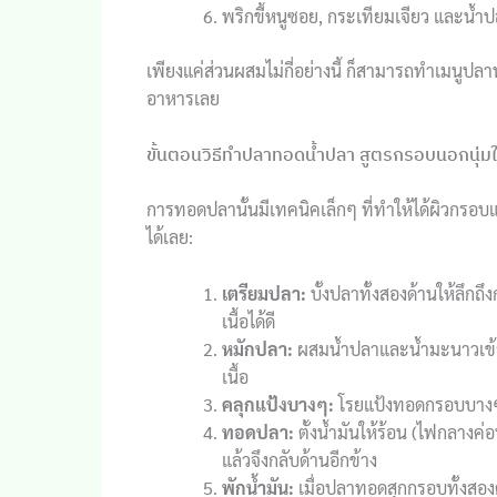
พริกขี้หนูซอย, กระเทียมเจียว และน้ำป
เพียงแค่ส่วนผสมไม่กี่อย่างนี้ ก็สามารถทำเมนูปลา
อาหารเลย
ขั้นตอนวิธีทำปลาทอดน้ำปลา สูตรกรอบนอกนุ่ม
การทอดปลานั้นมีเทคนิคเล็กๆ ที่ทำให้ได้ผิวกรอบแล
ได้เลย:
เตรียมปลา:
บั้งปลาทั้งสองด้านให้ลึกถึ
เนื้อได้ดี
หมักปลา:
ผสมน้ำปลาและน้ำมะนาวเข้าด้ว
เนื้อ
คลุกแป้งบางๆ:
โรยแป้งทอดกรอบบางๆ 
ทอดปลา:
ตั้งน้ำมันให้ร้อน (ไฟกลางค
แล้วจึงกลับด้านอีกข้าง
พักน้ำมัน:
เมื่อปลาทอดสุกกรอบทั้งสอง