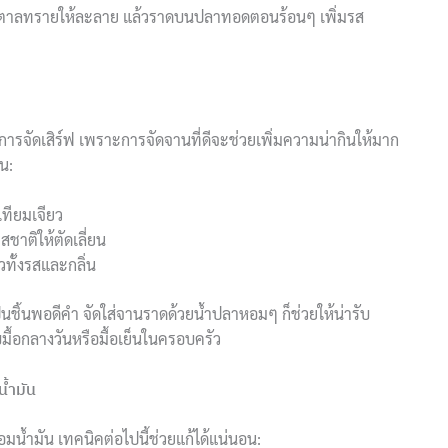
ำตาลทรายให้ละลาย แล้วราดบนปลาทอดตอนร้อนๆ เพิ่มรส
รจัดเสิร์ฟ เพราะการจัดจานที่ดีจะช่วยเพิ่มความน่ากินให้มาก
่น:
ทียมเจียว
สชาติให้ตัดเลี่ยน
ทั้งรสและกลิ่น
นชิ้นพอดีคำ จัดใส่จานราดด้วยน้ำปลาหอมๆ ก็ช่วยให้น่ารับ
มื้อกลางวันหรือมื้อเย็นในครอบครัว
น้ำมัน
มน้ำมัน เทคนิคต่อไปนี้ช่วยแก้ได้แน่นอน: