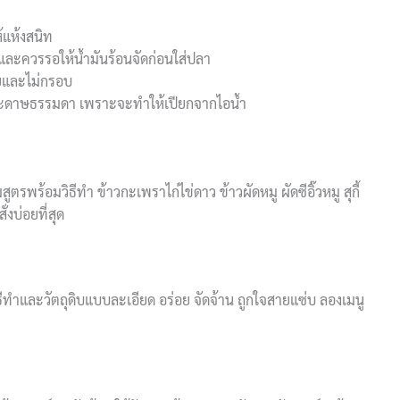
้แห้งสนิท
และควรรอให้น้ำมันร้อนจัดก่อนใส่ปลา
่ยและไม่กรอบ
ะดาษธรรมดา เพราะจะทำให้เปียกจากไอน้ำ
ตรพร้อมวิธีทำ ข้าวกะเพราไก่ไข่ดาว ข้าวผัดหมู ผัดซีอิ๊วหมู สุกี้
่งบ่อยที่สุด
ิธีทำและวัตถุดิบแบบละเอียด อร่อย จัดจ้าน ถูกใจสายแซ่บ ลองเมนู