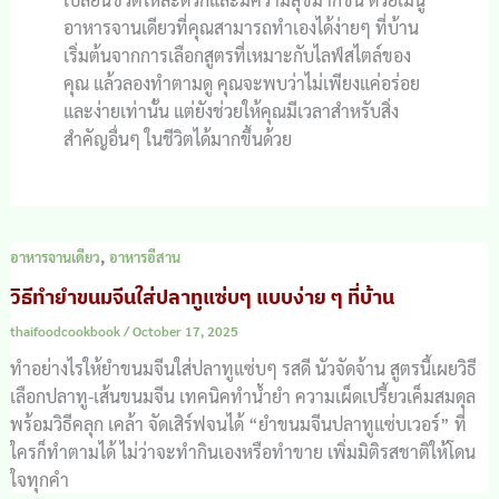
อาหารจานเดียวที่คุณสามารถทำเองได้ง่ายๆ ที่บ้าน
เริ่มต้นจากการเลือกสูตรที่เหมาะกับไลฟ์สไตล์ของ
คุณ แล้วลองทำตามดู คุณจะพบว่าไม่เพียงแค่อร่อย
และง่ายเท่านั้น แต่ยังช่วยให้คุณมีเวลาสำหรับสิ่ง
สำคัญอื่นๆ ในชีวิตได้มากขึ้นด้วย
,
อาหารจานเดียว
อาหารอีสาน
วิธีทำยำขนมจีนใส่ปลาทูแซ่บๆ แบบง่าย ๆ ที่บ้าน
thaifoodcookbook
/
October 17, 2025
ทำอย่างไรให้ยำขนมจีนใส่ปลาทูแซ่บๆ รสดี นัวจัดจ้าน สูตรนี้เผยวิธี
เลือกปลาทู-เส้นขนมจีน เทคนิคทำน้ำยำ ความเผ็ดเปรี้ยวเค็มสมดุล
พร้อมวิธีคลุก เคล้า จัดเสิร์ฟจนได้ “ยำขนมจีนปลาทูแซ่บเวอร์” ที่
ใครก็ทำตามได้ ไม่ว่าจะทำกินเองหรือทำขาย เพิ่มมิติรสชาติให้โดน
ใจทุกคำ